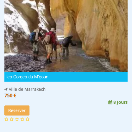
les Gorges du M’goun
Ville de Marrakech
750 €
8 Jours
Réserver