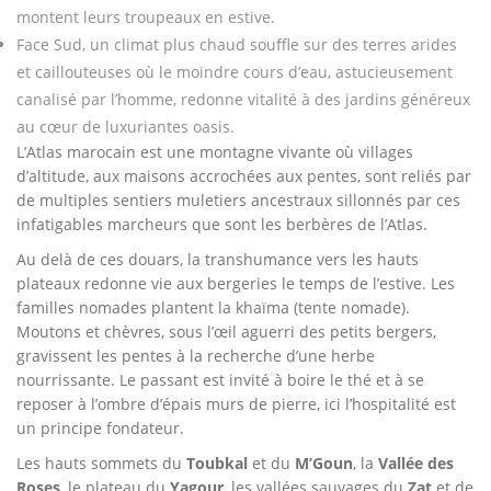
montent leurs troupeaux en estive.
Face Sud, un climat plus chaud souffle sur des terres arides
et caillouteuses où le moindre cours d’eau, astucieusement
canalisé par l’homme, redonne vitalité à des jardins généreux
au cœur de luxuriantes oasis.
L’Atlas marocain est une montagne vivante où villages
d’altitude, aux maisons accrochées aux pentes, sont reliés par
de multiples sentiers muletiers ancestraux sillonnés par ces
infatigables marcheurs que sont les berbères de l’Atlas.
Au delà de ces douars, la transhumance vers les hauts
plateaux redonne vie aux bergeries le temps de l’estive. Les
familles nomades plantent la khaïma (tente nomade).
Moutons et chèvres, sous l’œil aguerri des petits bergers,
gravissent les pentes à la recherche d’une herbe
nourrissante. Le passant est invité à boire le thé et à se
reposer à l’ombre d’épais murs de pierre, ici l’hospitalité est
un principe fondateur.
Les hauts sommets du
Toubkal
et du
M’Goun
, la
Vallée des
Roses
, le plateau du
Yagour
, les vallées sauvages du
Zat
et de