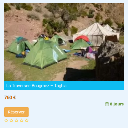
La Traversee Bougmez – Taghia
760 €
8 Jours
Réserver