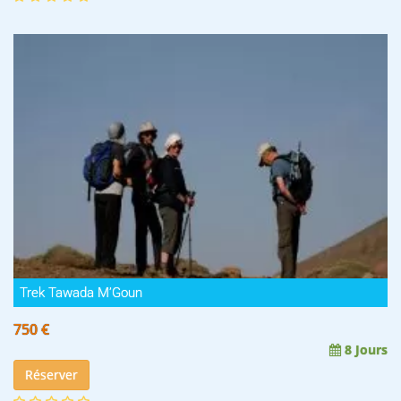
Trek Tawada M’Goun
750 €
8 Jours
Réserver