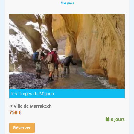
lire plus
les Gorges du M’goun
Ville de Marrakech
750 €
8 Jours
Réserver