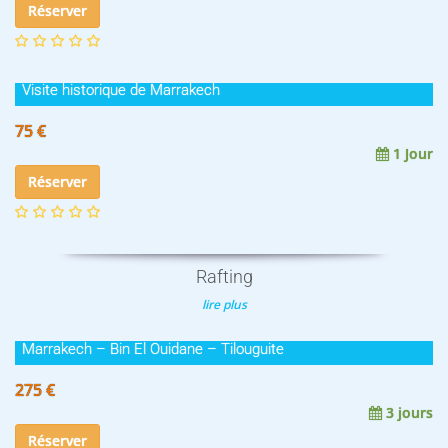
Réserver
Visite historique de Marrakech
75 €
1 Jour
Réserver
Rafting
lire plus
Marrakech – Bin El Ouidane – Tilouguite
275 €
3 jours
Réserver